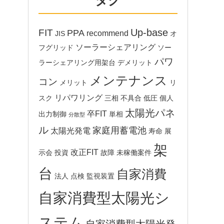
タグ
Up-base
FIT
PPA
recommend
JIS
オ
ソーラーシェアリング
フグリッド
ソー
パワ
ラーシェアリング用架台
デメリット
メンテナンス
コン
メリット
リ
リパワリング
スク
三相
不具合
低圧
個人
太陽光パネ
卒FIT
出力制御
単相
分散型
ル
家庭用蓄電池
太陽光発電
寿命
展
架
改正FIT
示会
投資
故障
未稼働案件
台
自家消費
法人
点検
監視装置
自家消費型太陽光シ
ステム