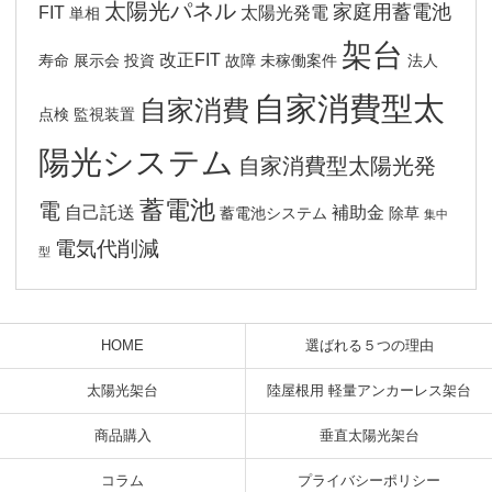
太陽光パネル
家庭用蓄電池
FIT
太陽光発電
単相
架台
改正FIT
寿命
展示会
投資
故障
未稼働案件
法人
自家消費型太
自家消費
点検
監視装置
陽光システム
自家消費型太陽光発
蓄電池
電
自己託送
補助金
蓄電池システム
除草
集中
電気代削減
型
HOME
選ばれる５つの理由
太陽光架台
陸屋根用 軽量アンカーレス架台
商品購入
垂直太陽光架台
コラム
プライバシーポリシー