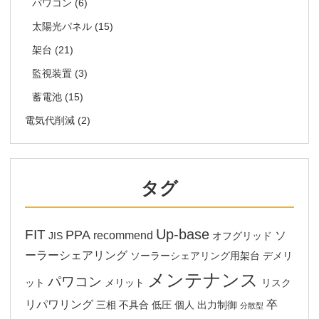
パワコン
(6)
太陽光パネル
(15)
架台
(21)
監視装置
(3)
蓄電池
(15)
電気代削減
(2)
タグ
Up-base
FIT
PPA
recommend
ソ
JIS
オフグリッド
ーラーシェアリング
ソーラーシェアリング用架台
デメリ
メンテナンス
パワコン
ット
メリット
リスク
リパワリング
卒
三相
不具合
低圧
個人
出力制御
分散型