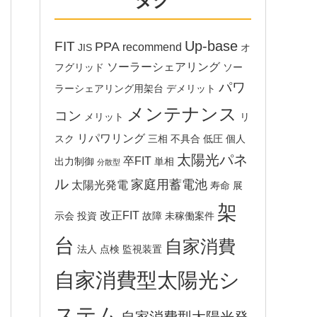
タグ
Up-base
FIT
PPA
recommend
JIS
オ
ソーラーシェアリング
フグリッド
ソー
パワ
ラーシェアリング用架台
デメリット
メンテナンス
コン
メリット
リ
リパワリング
スク
三相
不具合
低圧
個人
太陽光パネ
卒FIT
出力制御
単相
分散型
ル
家庭用蓄電池
太陽光発電
寿命
展
架
改正FIT
示会
投資
故障
未稼働案件
台
自家消費
法人
点検
監視装置
自家消費型太陽光シ
ステム