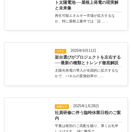
ト太陽電池──屋根上発電の現実解
と未来像
再生可能エネルギー市場が拡大するな
か、特に屋根上案件では「設……
2025年9月11日
コラム
架台選びがプロジェクトを左右する
──最新の種類とトレンド徹底解説
太陽光発電の導入が全国的に拡大するな
かで、パネルの変換効率や……
2025年1月28日
お知らせ
社員研修に伴う臨時休業日程のご案
内
平素は格別のご高配を賜り、厚くお礼申
し上げます。 誠に勝手で……