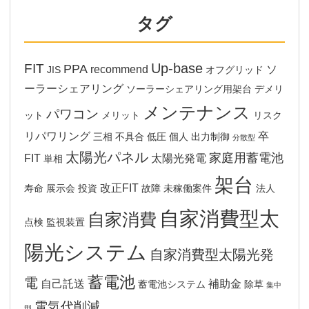
タグ
Up-base
FIT
PPA
recommend
ソ
JIS
オフグリッド
ーラーシェアリング
ソーラーシェアリング用架台
デメリ
メンテナンス
パワコン
ット
メリット
リスク
リパワリング
卒
三相
不具合
低圧
個人
出力制御
分散型
太陽光パネル
家庭用蓄電池
FIT
太陽光発電
単相
架台
改正FIT
寿命
展示会
投資
故障
未稼働案件
法人
自家消費型太
自家消費
点検
監視装置
陽光システム
自家消費型太陽光発
蓄電池
電
自己託送
補助金
蓄電池システム
除草
集中
電気代削減
型