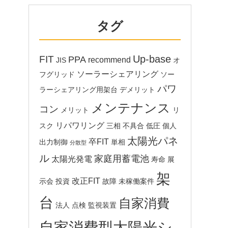
タグ
Up-base
FIT
PPA
recommend
JIS
オ
ソーラーシェアリング
フグリッド
ソー
パワ
ラーシェアリング用架台
デメリット
メンテナンス
コン
メリット
リ
リパワリング
スク
三相
不具合
低圧
個人
太陽光パネ
卒FIT
出力制御
単相
分散型
ル
家庭用蓄電池
太陽光発電
寿命
展
架
改正FIT
示会
投資
故障
未稼働案件
台
自家消費
法人
点検
監視装置
自家消費型太陽光シ