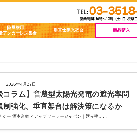
陸屋根用
垂直太陽光架台
軽量アンカーレス架台
2026年4月27日
談コラム】営農型太陽光発電の遮光率問
規制強化、垂直架台は解決策になるか
ナジー 酒本道雄 × アップソーラージャパン｜遮光率……