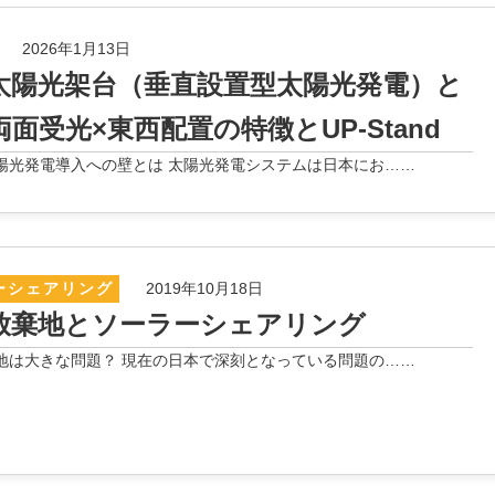
2026年1月13日
太陽光架台（垂直設置型太陽光発電）と
面受光×東西配置の特徴とUP-Stand
陽光発電導入への壁とは 太陽光発電システムは日本にお……
ーシェアリング
2019年10月18日
放棄地とソーラーシェアリング
地は大きな問題？ 現在の日本で深刻となっている問題の……