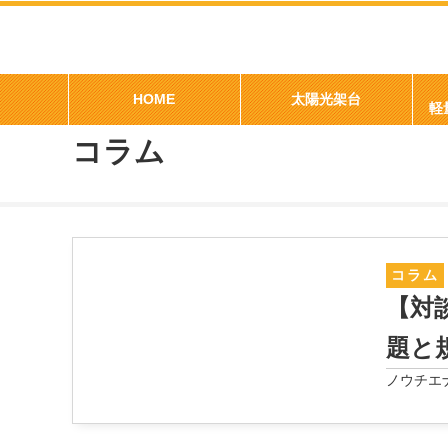
>
太陽光発電はソーラーデポ
ソーラーシェアリング
HOME
太陽光架台
コラム
コラム
【対
題と
ノウチエ