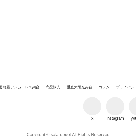
用 軽量アンカーレス架台
商品購入
垂直太陽光架台
コラム
プライバシ
x
Instagram
yo
Copyright © solardepot All Rights Reserved