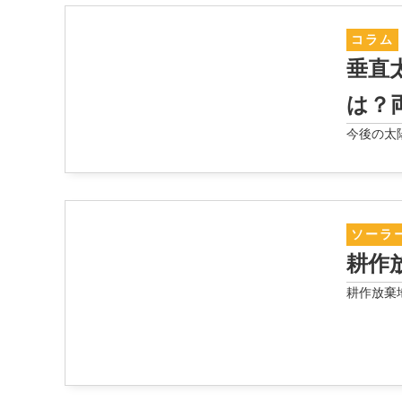
コラム
垂直
は？両
今後の太
ソーラ
耕作
耕作放棄