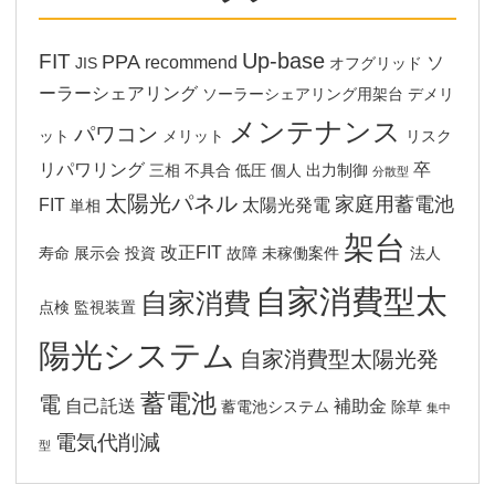
Up-base
FIT
PPA
recommend
ソ
JIS
オフグリッド
ーラーシェアリング
ソーラーシェアリング用架台
デメリ
メンテナンス
パワコン
ット
メリット
リスク
リパワリング
卒
三相
不具合
低圧
個人
出力制御
分散型
太陽光パネル
家庭用蓄電池
FIT
太陽光発電
単相
架台
改正FIT
寿命
展示会
投資
故障
未稼働案件
法人
自家消費型太
自家消費
点検
監視装置
陽光システム
自家消費型太陽光発
蓄電池
電
自己託送
補助金
蓄電池システム
除草
集中
電気代削減
型