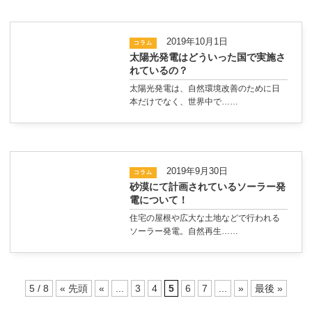
2019年10月1日
コラム
太陽光発電はどういった国で実施さ
れているの？
太陽光発電は、自然環境改善のために日
本だけでなく、世界中で……
2019年9月30日
コラム
砂漠にて計画されているソーラー発
電について！
住宅の屋根や広大な土地などで行われる
ソーラー発電。自然再生……
5 / 8
« 先頭
«
...
3
4
5
6
7
...
»
最後 »