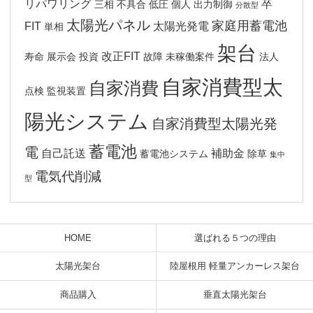
リパワリング
卒
三相
不具合
低圧
個人
出力制御
分散型
太陽光パネル
家庭用蓄電池
FIT
太陽光発電
単相
架台
改正FIT
寿命
展示会
投資
故障
未稼働案件
法人
自家消費型太
自家消費
点検
監視装置
陽光システム
自家消費型太陽光発
蓄電池
電
自己託送
補助金
蓄電池システム
除草
集中
電気代削減
型
HOME
選ばれる５つの理由
太陽光架台
陸屋根用 軽量アンカーレス架台
商品購入
垂直太陽光架台